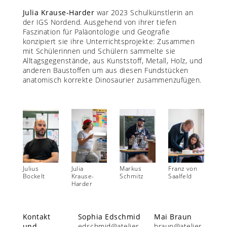
Julia Krause-Harder
war 2023 Schulkünstlerin an
der IGS Nordend. Ausgehend von ihrer tiefen
Faszination für Paläontologie und Geografie
konzipiert sie ihre Unterrichtsprojekte: Zusammen
mit Schülerinnen und Schülern sammelte sie
Alltagsgegenstände, aus Kunststoff, Metall, Holz, und
anderen Baustoffen um aus diesen Fundstücken
anatomisch korrekte Dinosaurier zusammenzufügen.
Julius
Julia
Markus
Franz von
Bockelt
Krause-
Schmitz
Saalfeld
Harder
Kontakt
Sophia Edschmid
Mai Braun
und
edschmid@atelier-
braun@atelier-