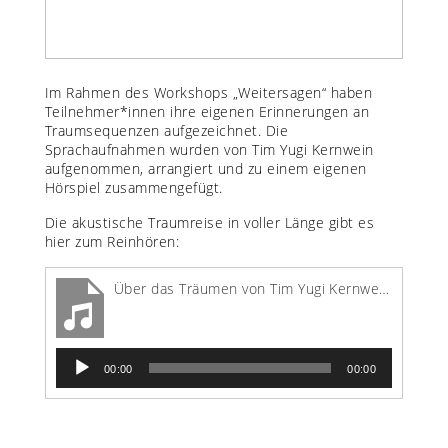
Im Rahmen des Workshops „Weitersagen“ haben
Teilnehmer*innen ihre eigenen Erinnerungen an
Traumsequenzen aufgezeichnet. Die
Sprachaufnahmen wurden von Tim Yugi Kernwein
aufgenommen, arrangiert und zu einem eigenen
Hörspiel zusammengefügt.
Die akustische Traumreise in voller Länge gibt es
hier zum Reinhören:
Über das Träumen von Tim Yugi Kernwein in Kooperation mit der Goldstein Galerie
Audio-
00:00
00:00
Player