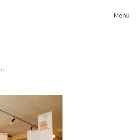
Menü
orn